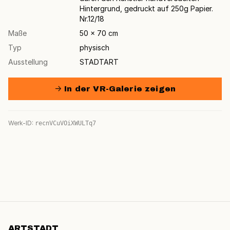
Hintergrund, gedruckt auf 250g Papier.
Nr.12/18
Maße
50 × 70 cm
Typ
physisch
Ausstellung
STADTART
→ In der VR-Galerie zeigen
Werk-ID:
recnVCuVOiXWULTq7
ARTSTADT