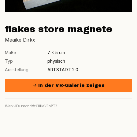
flakes store magnete
Maaike Dirkx
Maße
7 × 5 cm
Typ
physisch
Ausstellung
ARTSTADT 2.0
→ In der VR-Galerie zeigen
Werk-ID:
recnpWcCUUeVCoPT2