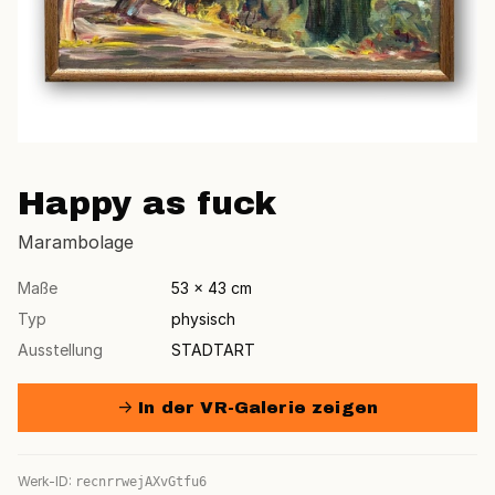
Happy as fuck
Marambolage
Maße
53 × 43 cm
Typ
physisch
Ausstellung
STADTART
→ In der VR-Galerie zeigen
Werk-ID:
recnrrwejAXvGtfu6