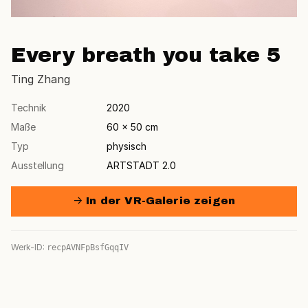
Every breath you take 5
Ting Zhang
Technik
2020
Maße
60 × 50 cm
Typ
physisch
Ausstellung
ARTSTADT 2.0
→ In der VR-Galerie zeigen
Werk-ID:
recpAVNFpBsfGqqIV