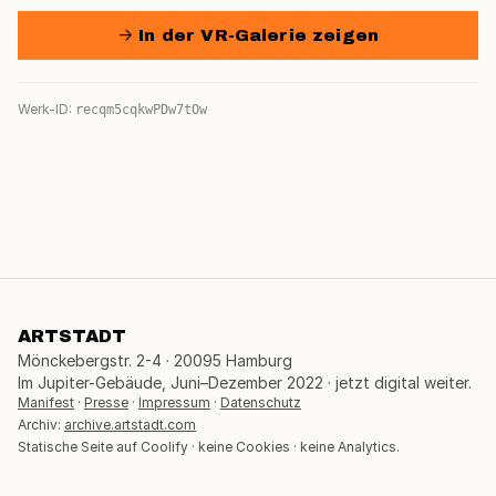
→ In der VR-Galerie zeigen
Werk-ID:
recqm5cqkwPDw7tOw
ARTSTADT
Mönckebergstr. 2-4 · 20095 Hamburg
Im Jupiter-Gebäude, Juni–Dezember 2022 · jetzt digital weiter.
Manifest
·
Presse
·
Impressum
·
Datenschutz
Archiv:
archive.artstadt.com
Statische Seite auf Coolify · keine Cookies · keine Analytics.