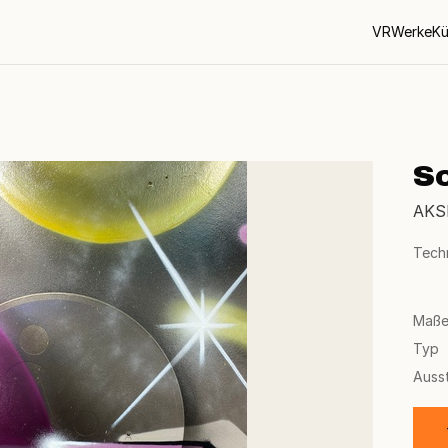
VR
Werke
Kü
S
AKS
Tech
Maß
Typ
Auss