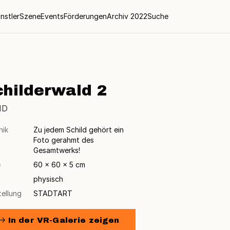
nstler
Szene
Events
Förderungen
Archiv 2022
Suche
childerwald 2
ID
nik
Zu jedem Schild gehört ein
Foto gerahmt des
Gesamtwerks!
e
60 × 60 × 5 cm
physisch
tellung
STADTART
→ In der VR-Galerie zeigen