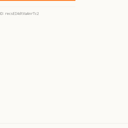
ID:
recsEI4dtVaAnrTc2