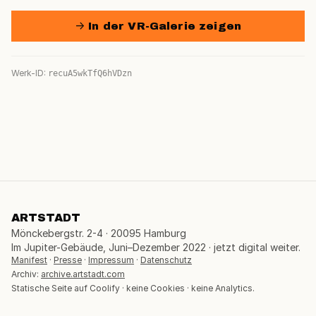
→ In der VR-Galerie zeigen
Werk-ID:
recuA5wkTfQ6hVDzn
ARTSTADT
Mönckebergstr. 2-4 · 20095 Hamburg
Im Jupiter-Gebäude, Juni–Dezember 2022 · jetzt digital weiter.
Manifest
·
Presse
·
Impressum
·
Datenschutz
Archiv:
archive.artstadt.com
Statische Seite auf Coolify · keine Cookies · keine Analytics.