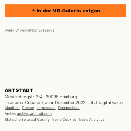
→ In der VR-Galerie zeigen
Werk-ID:
recvdPb8nSXIsmwSI
ARTSTADT
Mönckebergstr. 2-4 · 20095 Hamburg
Im Jupiter-Gebäude, Juni–Dezember 2022 · jetzt digital weiter.
Manifest
·
Presse
·
Impressum
·
Datenschutz
Archiv:
archive.artstadt.com
Statische Seite auf Coolify · keine Cookies · keine Analytics.