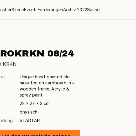
nstler
Szene
Events
Förderungen
Archiv 2022
Suche
IROKRKN 08/24
O KRKN
nik
Unique hand-painted tile
mounted on cardboard in a
wooden frame. Acrylic &
spray paint.
e
22 × 27 × 3 cm
physisch
tellung
STADTART