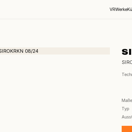
VR
Werke
Kü
S
SIR
Tech
Maß
Typ
Auss