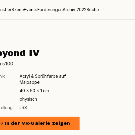
nstler
Szene
Events
Förderungen
Archiv 2022
Suche
eyond IV
ris100
nik
Acryl & Sprühfarbe auf
Malpappe
e
40 × 50 × 1 cm
physisch
tellung
LR3
→ In der VR-Galerie zeigen