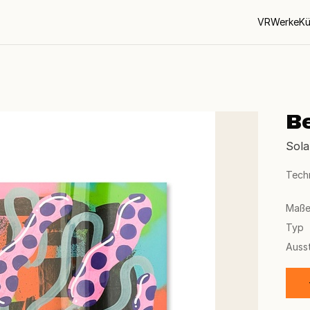
VR
Werke
Kü
B
Sola
Tech
Maß
Typ
Auss