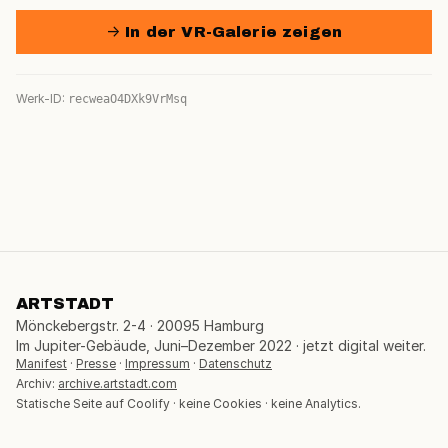
→ In der VR-Galerie zeigen
Werk-ID:
recweaO4DXk9VrMsq
ARTSTADT
Mönckebergstr. 2-4 · 20095 Hamburg
Im Jupiter-Gebäude, Juni–Dezember 2022 · jetzt digital weiter.
Manifest
·
Presse
·
Impressum
·
Datenschutz
Archiv:
archive.artstadt.com
Statische Seite auf Coolify · keine Cookies · keine Analytics.