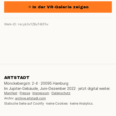
→ In der VR-Galerie zeigen
Werk-ID:
recyk3vYZBuT4EFhv
ARTSTADT
Mönckebergstr. 2-4 · 20095 Hamburg
Im Jupiter-Gebäude, Juni–Dezember 2022 · jetzt digital weiter.
Manifest
·
Presse
·
Impressum
·
Datenschutz
Archiv:
archive.artstadt.com
Statische Seite auf Coolify · keine Cookies · keine Analytics.