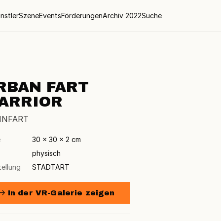
nstler
Szene
Events
Förderungen
Archiv 2022
Suche
RBAN FART
ARRIOR
INFART
e
30 × 30 × 2 cm
physisch
tellung
STADTART
→ In der VR-Galerie zeigen