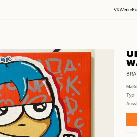
VR
Werke
Kü
U
W
BRA
Maß
Typ
Auss