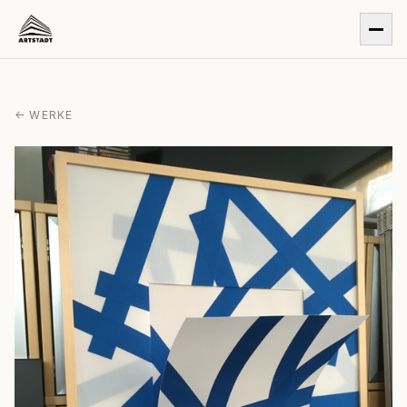
← WERKE