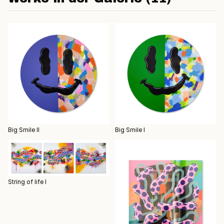
Big Smile II
Big Smile I
String of life I