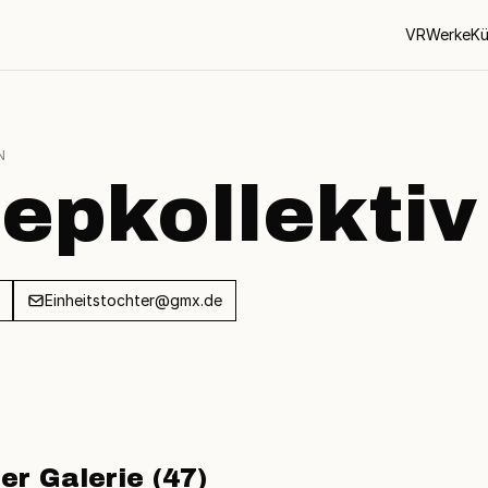
VR
Werke
Kü
N
epkollektiv
Einheitstochter@gmx.de
er Galerie (47)